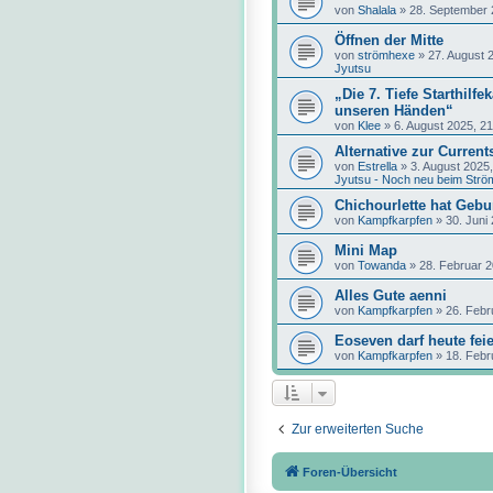
von
Shalala
»
28. September 
Öffnen der Mitte
von
strömhexe
»
27. August 
Jyutsu
„Die 7. Tiefe Starthilf
unseren Händen“
von
Klee
»
6. August 2025, 21
Alternative zur Currents
von
Estrella
»
3. August 2025,
Jyutsu - Noch neu beim Strö
Chichourlette hat Gebu
von
Kampfkarpfen
»
30. Juni
Mini Map
von
Towanda
»
28. Februar 2
Alles Gute aenni
von
Kampfkarpfen
»
26. Febr
Eoseven darf heute fei
von
Kampfkarpfen
»
18. Febr
Zur erweiterten Suche
Foren-Übersicht