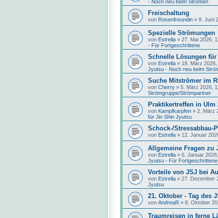
- Noch neu beim Strömen
Freischaltung
von
Rosenfreundin
»
9. Juni 
Spezielle Strömungen
von
Estrella
»
27. Mai 2026, 1
- Für Fortgeschrittene
Schnelle Lösungen für
von
Estrella
»
18. März 2026,
Jyutsu - Noch neu beim Strö
Suche Mitströmer im 
von
Cherry
»
5. März 2026, 1
Strömgruppe/Strömpartner
Praktikertreffen in Ulm
von
Kampfkarpfen
»
2. März 
für Jin Shin Jyutsu
Schock-/Stressabbau-P
von
Estrella
»
12. Januar 202
Allgemeine Fragen zu 
von
Estrella
»
6. Januar 2026
Jyutsu - Für Fortgeschrittene
Vorteile von JSJ bei A
von
Estrella
»
27. Dezember 
Jyutsu
21. Oktober - Tag des 
von
AndreaR
»
8. Oktober 20
Traumreisen in ferne L