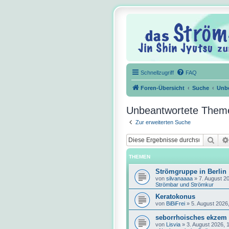
Schnellzugriff
FAQ
Foren-Übersicht
Suche
Unb
Unbeantwortete Them
Zur erweiterten Suche
Suc
THEMEN
Strömgruppe in Berlin
von
silvanaaaa
»
7. August 2
Strömbar und Strömkur
Keratokonus
von
BiBiFrei
»
5. August 2026
seborrhoisches ekzem
von
Lisvia
»
3. August 2026, 