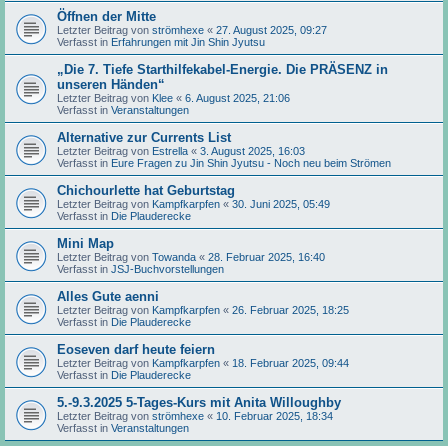
Öffnen der Mitte
Letzter Beitrag von
strömhexe
«
27. August 2025, 09:27
Verfasst in
Erfahrungen mit Jin Shin Jyutsu
„Die 7. Tiefe Starthilfekabel-Energie. Die PRÄSENZ in
unseren Händen“
Letzter Beitrag von
Klee
«
6. August 2025, 21:06
Verfasst in
Veranstaltungen
Alternative zur Currents List
Letzter Beitrag von
Estrella
«
3. August 2025, 16:03
Verfasst in
Eure Fragen zu Jin Shin Jyutsu - Noch neu beim Strömen
Chichourlette hat Geburtstag
Letzter Beitrag von
Kampfkarpfen
«
30. Juni 2025, 05:49
Verfasst in
Die Plauderecke
Mini Map
Letzter Beitrag von
Towanda
«
28. Februar 2025, 16:40
Verfasst in
JSJ-Buchvorstellungen
Alles Gute aenni
Letzter Beitrag von
Kampfkarpfen
«
26. Februar 2025, 18:25
Verfasst in
Die Plauderecke
Eoseven darf heute feiern
Letzter Beitrag von
Kampfkarpfen
«
18. Februar 2025, 09:44
Verfasst in
Die Plauderecke
5.-9.3.2025 5-Tages-Kurs mit Anita Willoughby
Letzter Beitrag von
strömhexe
«
10. Februar 2025, 18:34
Verfasst in
Veranstaltungen