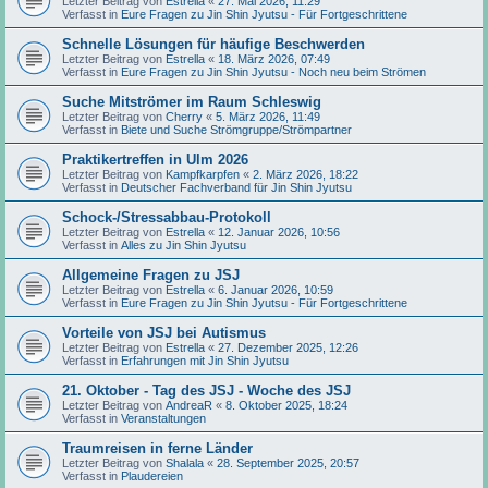
Letzter Beitrag von
Estrella
«
27. Mai 2026, 11:29
Verfasst in
Eure Fragen zu Jin Shin Jyutsu - Für Fortgeschrittene
Schnelle Lösungen für häufige Beschwerden
Letzter Beitrag von
Estrella
«
18. März 2026, 07:49
Verfasst in
Eure Fragen zu Jin Shin Jyutsu - Noch neu beim Strömen
Suche Mitströmer im Raum Schleswig
Letzter Beitrag von
Cherry
«
5. März 2026, 11:49
Verfasst in
Biete und Suche Strömgruppe/Strömpartner
Praktikertreffen in Ulm 2026
Letzter Beitrag von
Kampfkarpfen
«
2. März 2026, 18:22
Verfasst in
Deutscher Fachverband für Jin Shin Jyutsu
Schock-/Stressabbau-Protokoll
Letzter Beitrag von
Estrella
«
12. Januar 2026, 10:56
Verfasst in
Alles zu Jin Shin Jyutsu
Allgemeine Fragen zu JSJ
Letzter Beitrag von
Estrella
«
6. Januar 2026, 10:59
Verfasst in
Eure Fragen zu Jin Shin Jyutsu - Für Fortgeschrittene
Vorteile von JSJ bei Autismus
Letzter Beitrag von
Estrella
«
27. Dezember 2025, 12:26
Verfasst in
Erfahrungen mit Jin Shin Jyutsu
21. Oktober - Tag des JSJ - Woche des JSJ
Letzter Beitrag von
AndreaR
«
8. Oktober 2025, 18:24
Verfasst in
Veranstaltungen
Traumreisen in ferne Länder
Letzter Beitrag von
Shalala
«
28. September 2025, 20:57
Verfasst in
Plaudereien