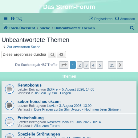
Das Ström-Forum
FAQ
Registrieren
Anmelden
S
Foren-Übersicht
Suche
Unbeantwortete Themen
u
Unbeantwortete Themen
c
Zur erweiterten Suche
h
Suche
Erweiterte Suche
e
Seite
1
von
25
1
2
3
4
5
25
Nächst
Die Suche ergab 487 Treffer
…
Themen
Keratokonus
Letzter Beitrag von
BiBiFrei
«
5. August 2026, 14:05
Verfasst in
Jin Shin Jyutsu - Fragen
seborrhoisches ekzem
Letzter Beitrag von
Lisvia
«
3. August 2026, 13:09
Verfasst in
Eure Fragen zu Jin Shin Jyutsu - Noch neu beim Strömen
Freischaltung
Letzter Beitrag von
Rosenfreundin
«
9. Juni 2026, 10:14
Verfasst in
Alles zum Forum
Spezielle Strömungen