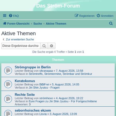
Das Ström-Forum
FAQ
Registrieren
Anmelden
S
Foren-Übersicht
Suche
Aktive Themen
u
Aktive Themen
c
Zur erweiterten Suche
h
Suche
Erweiterte Suche
e
Die Suche ergab 4 Treffer • Seite
1
von
1
Themen
Strömgruppe in Berlin
Letzter Beitrag von
silvanaaaa
«
7. August 2026, 13:58
Verfasst in
Strömtreffs, Strömtermine, Strömbar und Strömkur
Keratokonus
Letzter Beitrag von
BiBiFrei
«
5. August 2026, 14:05
Verfasst in
Jin Shin Jyutsu - Fragen
Rechte Seite
Letzter Beitrag von
strömhexe
«
4. August 2026, 19:22
Verfasst in
Eure Fragen zu Jin Shin Jyutsu - Für Fortgeschrittene
Antworten:
3
seborrhoisches ekzem
Letzter Beitrag von
Lisvia
«
3. August 2026, 13:09