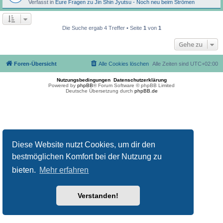
Verfasst in
Eure Fragen zu Jin Shin Jyutsu - Noch neu beim Strömen
Die Suche ergab 4 Treffer • Seite
1
von
1
Gehe zu
Foren-Übersicht
Alle Cookies löschen
Alle Zeiten sind
UTC+02:00
Nutzungsbedingungen
Datenschutzerklärung
Powered by
phpBB
® Forum Software © phpBB Limited
Deutsche Übersetzung durch
phpBB.de
Diese Website nutzt Cookies, um dir den
bestmöglichen Komfort bei der Nutzung zu
bieten.
Mehr erfahren
Verstanden!