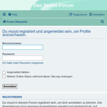
Das Ström-Forum
FAQ
Registrieren
Anmelden
S
Foren-Übersicht
u
Du musst registriert und angemeldet sein, um Profile
c
anzuschauen.
h
Benutzername:
e
Passwort:
Ich habe mein Passwort vergessen
Angemeldet bleiben
Meinen Online-Status während dieser Sitzung verbergen
REGISTRIEREN
Du musst in diesem Forum registriert sein, um dich anmelden zu können. Die
Registrierung ist in wenigen Augenblicken erledigt und ermöglicht dir, auf