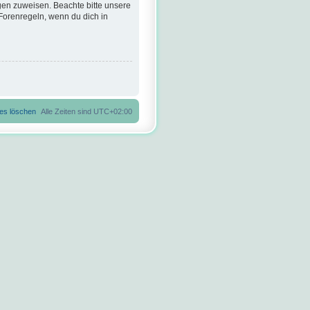
gen zuweisen. Beachte bitte unsere
Forenregeln, wenn du dich in
ies löschen
Alle Zeiten sind
UTC+02:00