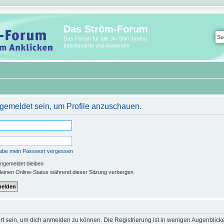
Das Ström-Forum
Das Forum für alle Jin Shin Jyutsu
Interessierte und Anwender
ngemeldet sein, um Profile anzuschauen.
habe mein Passwort vergessen
ngemeldet bleiben
einen Online-Status während dieser Sitzung verbergen
rt sein, um dich anmelden zu können. Die Registrierung ist in wenigen Augenblicken