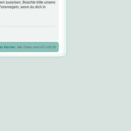
gen zuweisen. Beachte bitte unsere
Forenregeln, wenn du dich in
ies löschen
Alle Zeiten sind
UTC+02:00