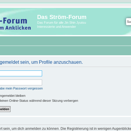
Das Ström-Forum
Das Forum für alle Jin Shin Jyutsu
Interessierte und Anwender
ngemeldet sein, um Profile anzuschauen.
habe mein Passwort vergessen
ngemeldet bleiben
einen Online-Status während dieser Sitzung verbergen
rt sein, um dich anmelden zu können. Die Registrierung ist in wenigen Augenblicken