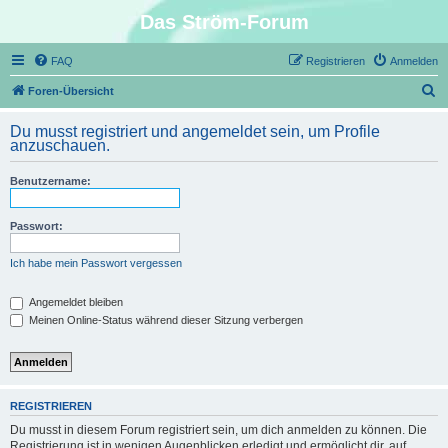
Das Ström-Forum
FAQ
Registrieren
Anmelden
S
Foren-Übersicht
u
Du musst registriert und angemeldet sein, um Profile
c
anzuschauen.
h
Benutzername:
e
Passwort:
Ich habe mein Passwort vergessen
Angemeldet bleiben
Meinen Online-Status während dieser Sitzung verbergen
REGISTRIEREN
Du musst in diesem Forum registriert sein, um dich anmelden zu können. Die
Registrierung ist in wenigen Augenblicken erledigt und ermöglicht dir, auf