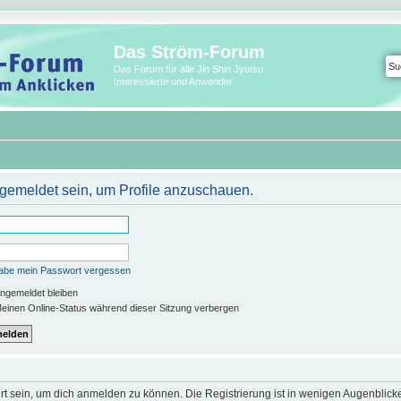
Das Ström-Forum
Das Forum für alle Jin Shin Jyutsu
Interessierte und Anwender
ngemeldet sein, um Profile anzuschauen.
habe mein Passwort vergessen
ngemeldet bleiben
einen Online-Status während dieser Sitzung verbergen
rt sein, um dich anmelden zu können. Die Registrierung ist in wenigen Augenblicken