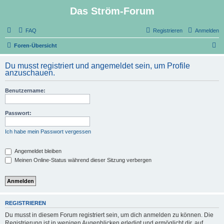
Das Ström-Forum
FAQ
Registrieren
Anmelden
S
Foren-Übersicht
u
Du musst registriert und angemeldet sein, um Profile
c
anzuschauen.
h
Benutzername:
e
Passwort:
Ich habe mein Passwort vergessen
Angemeldet bleiben
Meinen Online-Status während dieser Sitzung verbergen
REGISTRIEREN
Du musst in diesem Forum registriert sein, um dich anmelden zu können. Die
Registrierung ist in wenigen Augenblicken erledigt und ermöglicht dir, auf