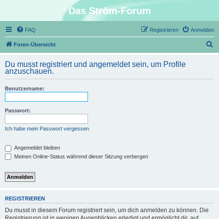
Das Ström-Forum
FAQ
Registrieren
Anmelden
S
Foren-Übersicht
u
Du musst registriert und angemeldet sein, um Profile
c
anzuschauen.
h
Benutzername:
e
Passwort:
Ich habe mein Passwort vergessen
Angemeldet bleiben
Meinen Online-Status während dieser Sitzung verbergen
REGISTRIEREN
Du musst in diesem Forum registriert sein, um dich anmelden zu können. Die
Registrierung ist in wenigen Augenblicken erledigt und ermöglicht dir, auf