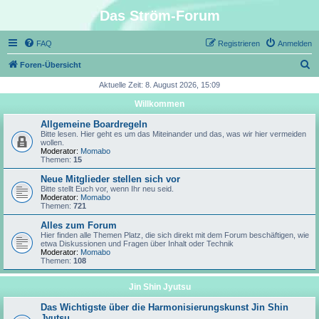
Das Ström-Forum
FAQ
Registrieren
Anmelden
S
Foren-Übersicht
u
Aktuelle Zeit: 8. August 2026, 15:09
c
Willkommen
h
Allgemeine Boardregeln
e
Bitte lesen. Hier geht es um das Miteinander und das, was wir hier vermeiden
wollen.
Moderator:
Momabo
Themen:
15
Neue Mitglieder stellen sich vor
Bitte stellt Euch vor, wenn Ihr neu seid.
Moderator:
Momabo
Themen:
721
Alles zum Forum
Hier finden alle Themen Platz, die sich direkt mit dem Forum beschäftigen, wie
etwa Diskussionen und Fragen über Inhalt oder Technik
Moderator:
Momabo
Themen:
108
Jin Shin Jyutsu
Das Wichtigste über die Harmonisierungskunst Jin Shin
Jyutsu