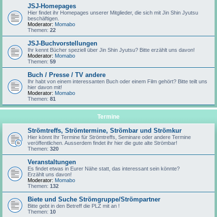
JSJ-Homepages
Hier findet ihr Homepages unserer Mitglieder, die sich mit Jin Shin Jyutsu
beschäftigen.
Moderator:
Momabo
Themen:
22
JSJ-Buchvorstellungen
Ihr kennt Bücher speziell über Jin Shin Jyutsu? Bitte erzählt uns davon!
Moderator:
Momabo
Themen:
59
Buch / Presse / TV andere
Ihr habt von einem interessanten Buch oder einem Film gehört? Bitte teilt uns
hier davon mit!
Moderator:
Momabo
Themen:
81
Termine
Strömtreffs, Strömtermine, Strömbar und Strömkur
Hier könnt Ihr Termine für Strömtreffs, Seminare oder andere Termine
veröffentlichen. Ausserdem findet ihr hier die gute alte Strömbar!
Themen:
320
Veranstaltungen
Es findet etwas in Eurer Nähe statt, das interessant sein könnte?
Erzählt uns davon!
Moderator:
Momabo
Themen:
132
Biete und Suche Strömgruppe/Strömpartner
Bitte gebt in den Betreff die PLZ mit an !
Themen:
10