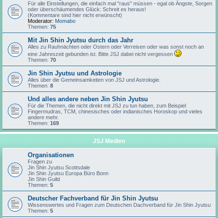
Für alle Einstellungen, die einfach mal "raus" müssen - egal ob Ängste, Sorgen
oder überschäumendes Glück: Schreit es heraus!
(Kommentare sind hier nicht erwünscht)
Moderator:
Momabo
Themen:
75
Mit Jin Shin Jyutsu durch das Jahr
Alles zu Rauhnächten oder Ostern oder Verreisen oder was sonst noch an
eine Jahreszeit gebunden ist. Bitte JSJ dabei nicht vergessen
Themen:
70
Jin Shin Jyutsu und Astrologie
Alles über die Gemeinsamkeiten von JSJ und Astrologie.
Themen:
8
Und alles andere neben Jin Shin Jyutsu
Für die Themen, die nicht direkt mit JSJ zu tun haben, zum Beispiel
Fingermudras, TCM, chinesisches oder indianisches Horoskop und vieles
andere mehr.
Themen:
169
JSJ Medien
Organisationen
Fragen zu
Jin Shin Jyutsu Scottsdale
Jin Shin Jyutsu Europa Büro Bonn
Jin Shin Guild
Themen:
5
Deutscher Fachverband für Jin Shin Jyutsu
Wissenswertes und Fragen zum Deutschen Dachverband für Jin Shin Jyutsu
Themen:
5