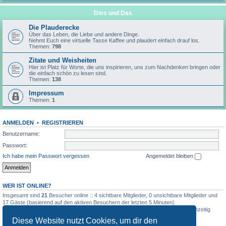
Dies und Das
Die Plauderecke
Über das Leben, die Liebe und andere Dinge.
Nehmt Euch eine virtuelle Tasse Kaffee und plaudert einfach drauf los.
Themen:
798
Zitate und Weisheiten
Hier ist Platz für Worte, die uns inspirieren, uns zum Nachdenken bringen oder
die einfach schön zu lesen sind.
Themen:
138
Impressum
Themen:
1
ANMELDEN
•
REGISTRIEREN
Benutzername:
Passwort:
Ich habe mein Passwort vergessen
Angemeldet bleiben
WER IST ONLINE?
Insgesamt sind
21
Besucher online :: 4 sichtbare Mitglieder, 0 unsichtbare Mitglieder und
17 Gäste (basierend auf den aktiven Besuchern der letzten 5 Minuten)
Der Besucherrekord liegt bei
72
Besuchern, die am 4. August 2026, 19:00 gleichzeitig
online waren.
Diese Website nutzt Cookies, um dir den