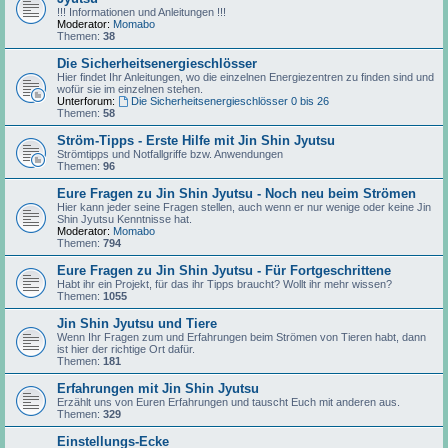
!!! Informationen und Anleitungen !!!
Moderator:
Momabo
Themen:
38
Die Sicherheitsenergieschlösser
Hier findet Ihr Anleitungen, wo die einzelnen Energiezentren zu finden sind und
wofür sie im einzelnen stehen.
Unterforum:
Die Sicherheitsenergieschlösser 0 bis 26
Themen:
58
Ström-Tipps - Erste Hilfe mit Jin Shin Jyutsu
Strömtipps und Notfallgriffe bzw. Anwendungen
Themen:
96
Eure Fragen zu Jin Shin Jyutsu - Noch neu beim Strömen
Hier kann jeder seine Fragen stellen, auch wenn er nur wenige oder keine Jin
Shin Jyutsu Kenntnisse hat.
Moderator:
Momabo
Themen:
794
Eure Fragen zu Jin Shin Jyutsu - Für Fortgeschrittene
Habt ihr ein Projekt, für das ihr Tipps braucht? Wollt ihr mehr wissen?
Themen:
1055
Jin Shin Jyutsu und Tiere
Wenn Ihr Fragen zum und Erfahrungen beim Strömen von Tieren habt, dann
ist hier der richtige Ort dafür.
Themen:
181
Erfahrungen mit Jin Shin Jyutsu
Erzählt uns von Euren Erfahrungen und tauscht Euch mit anderen aus.
Themen:
329
Einstellungs-Ecke