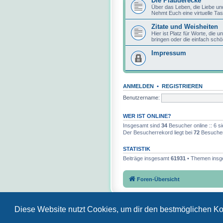
Die Plauderecke
Über das Leben, die Liebe un
Nehmt Euch eine virtuelle Tas
Zitate und Weisheiten
Hier ist Platz für Worte, die
bringen oder die einfach schö
Impressum
ANMELDEN
•
REGISTRIEREN
Benutzername:
WER IST ONLINE?
Insgesamt sind
34
Besucher online :: 6 si
Der Besucherrekord liegt bei
72
Besuchern
STATISTIK
Beiträge insgesamt
61931
• Themen ins
Foren-Übersicht
Diese Website nutzt Cookies, um dir den bestmöglichen Ko