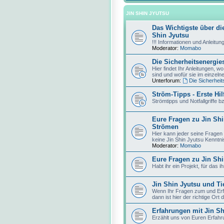
JIN SHIN JYUTSU
Das Wichtigste über d
Shin Jyutsu
!!! Informationen und Anleitung
Moderator:
Momabo
Die Sicherheitsenergie
Hier findet Ihr Anleitungen, w
sind und wofür sie im einzeln
Unterforum:
Die Sicherheit
Ström-Tipps - Erste Hil
Strömtipps und Notfallgriffe
Eure Fragen zu Jin Sh
Strömen
Hier kann jeder seine Fragen
keine Jin Shin Jyutsu Kenntni
Moderator:
Momabo
Eure Fragen zu Jin Shi
Habt ihr ein Projekt, für das 
Jin Shin Jyutsu und Ti
Wenn Ihr Fragen zum und Erf
dann ist hier der richtige Ort d
Erfahrungen mit Jin Sh
Erzählt uns von Euren Erfahr