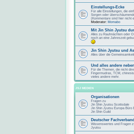
Einstellungs-Ecke
Für alle Einstellungen, die e
Sorgen oder überschäumendes
(Kommentare sind hier nicht 
Moderator:
Momabo
Mit Jin Shin Jyutsu du
Alles zu Rauhnächten oder O
noch an eine Jahreszeit gebun
Jin Shin Jyutsu und As
Alles über die Gemeinsamkeit
Und alles andere neben
Für die Themen, die nicht dir
Fingermudras, TCM, chinesis
vieles andere mehr.
JSJ MEDIEN
Organisationen
Fragen zu
Jin Shin Jyutsu Scottsdale
Jin Shin Jyutsu Europa Büro
Jin Shin Guild
Deutscher Fachverband 
Wissenswertes und Fragen z
Jyutsu