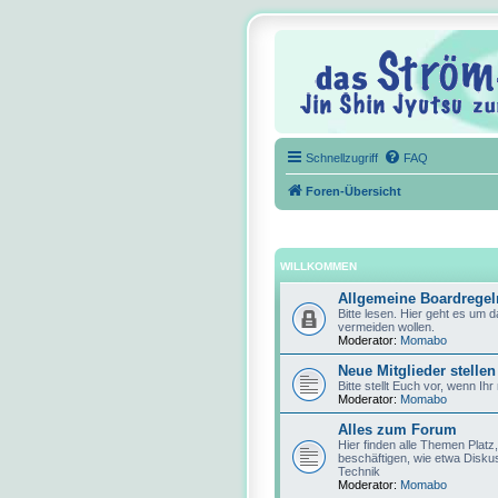
Schnellzugriff
FAQ
Foren-Übersicht
WILLKOMMEN
Allgemeine Boardregel
Bitte lesen. Hier geht es um 
vermeiden wollen.
Moderator:
Momabo
Neue Mitglieder stellen
Bitte stellt Euch vor, wenn Ihr
Moderator:
Momabo
Alles zum Forum
Hier finden alle Themen Platz
beschäftigen, wie etwa Disku
Technik
Moderator:
Momabo