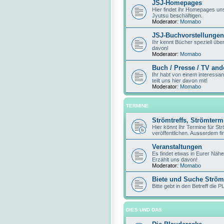
JSJ-Homepages
Hier findet ihr Homepages unse
Jyutsu beschäftigen.
Moderator:
Momabo
JSJ-Buchvorstellungen
Ihr kennt Bücher speziell über
davon!
Moderator:
Momabo
Buch / Presse / TV and
Ihr habt von einem interessan
teilt uns hier davon mit!
Moderator:
Momabo
TERMINE
Strömtreffs, Strömter
Hier könnt Ihr Termine für St
veröffentlichen. Ausserdem fin
Veranstaltungen
Es findet etwas in Eurer Nähe
Erzählt uns davon!
Moderator:
Momabo
Biete und Suche Ström
Bitte gebt in den Betreff die P
DIES UND DAS