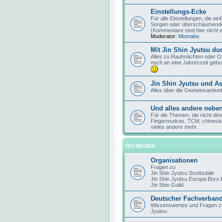
Einstellungs-Ecke
Für alle Einstellungen, die e
Sorgen oder überschäumendes
(Kommentare sind hier nicht 
Moderator:
Momabo
Mit Jin Shin Jyutsu du
Alles zu Rauhnächten oder O
noch an eine Jahreszeit gebun
Jin Shin Jyutsu und As
Alles über die Gemeinsamkeit
Und alles andere neben
Für die Themen, die nicht dir
Fingermudras, TCM, chinesis
vieles andere mehr.
JSJ MEDIEN
Organisationen
Fragen zu
Jin Shin Jyutsu Scottsdale
Jin Shin Jyutsu Europa Büro
Jin Shin Guild
Deutscher Fachverband 
Wissenswertes und Fragen z
Jyutsu