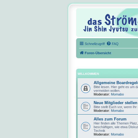
Schnellzugriff
FAQ
Foren-Übersicht
WILLKOMMEN
Allgemeine Boardregel
Bitte lesen. Hier geht es um 
vermeiden wollen.
Moderator:
Momabo
Neue Mitglieder stellen
Bitte stellt Euch vor, wenn Ihr
Moderator:
Momabo
Alles zum Forum
Hier finden alle Themen Platz
beschäftigen, wie etwa Disku
Technik
Moderator:
Momabo