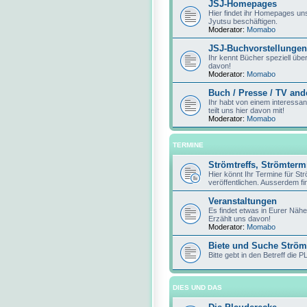
JSJ-Homepages
Hier findet ihr Homepages unse
Jyutsu beschäftigen.
Moderator:
Momabo
JSJ-Buchvorstellungen
Ihr kennt Bücher speziell über
davon!
Moderator:
Momabo
Buch / Presse / TV and
Ihr habt von einem interessan
teilt uns hier davon mit!
Moderator:
Momabo
TERMINE
Strömtreffs, Strömter
Hier könnt Ihr Termine für St
veröffentlichen. Ausserdem fin
Veranstaltungen
Es findet etwas in Eurer Nähe
Erzählt uns davon!
Moderator:
Momabo
Biete und Suche Ström
Bitte gebt in den Betreff die P
DIES UND DAS