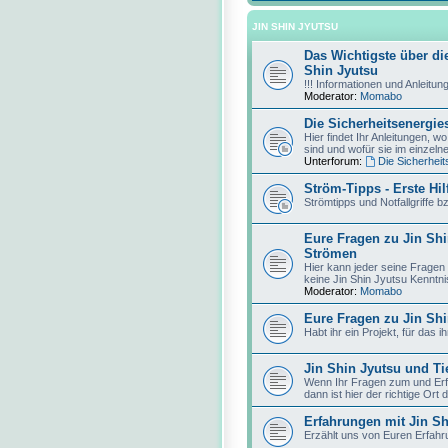
JIN SHIN JYUTSU
Das Wichtigste über d
Shin Jyutsu
!!! Informationen und Anleitung
Moderator:
Momabo
Die Sicherheitsenergie
Hier findet Ihr Anleitungen, w
sind und wofür sie im einzeln
Unterforum:
Die Sicherheit
Ström-Tipps - Erste Hil
Strömtipps und Notfallgriffe
Eure Fragen zu Jin Sh
Strömen
Hier kann jeder seine Fragen
keine Jin Shin Jyutsu Kenntni
Moderator:
Momabo
Eure Fragen zu Jin Shi
Habt ihr ein Projekt, für das 
Jin Shin Jyutsu und Ti
Wenn Ihr Fragen zum und Erf
dann ist hier der richtige Ort d
Erfahrungen mit Jin Sh
Erzählt uns von Euren Erfahr