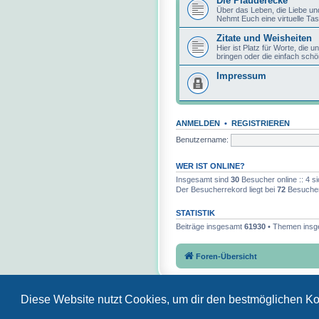
Die Plauderecke
Über das Leben, die Liebe un
Nehmt Euch eine virtuelle Tas
Zitate und Weisheiten
Hier ist Platz für Worte, die
bringen oder die einfach schö
Impressum
ANMELDEN
•
REGISTRIEREN
Benutzername:
WER IST ONLINE?
Insgesamt sind
30
Besucher online :: 4 si
Der Besucherrekord liegt bei
72
Besuchern
STATISTIK
Beiträge insgesamt
61930
• Themen ins
Foren-Übersicht
Diese Website nutzt Cookies, um dir den bestmöglichen Ko