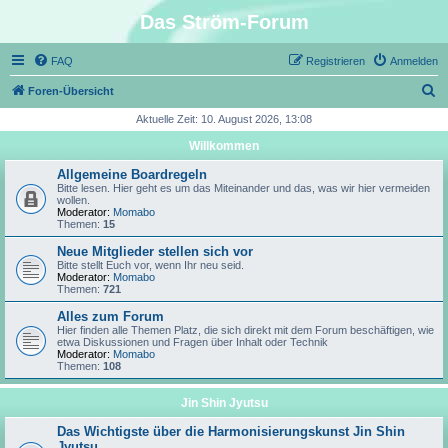
Das Ström-Forum
FAQ
Registrieren
Anmelden
S
Foren-Übersicht
u
Aktuelle Zeit: 10. August 2026, 13:08
c
Willkommen
h
Allgemeine Boardregeln
e
Bitte lesen. Hier geht es um das Miteinander und das, was wir hier vermeiden
wollen.
Moderator:
Momabo
Themen:
15
Neue Mitglieder stellen sich vor
Bitte stellt Euch vor, wenn Ihr neu seid.
Moderator:
Momabo
Themen:
721
Alles zum Forum
Hier finden alle Themen Platz, die sich direkt mit dem Forum beschäftigen, wie
etwa Diskussionen und Fragen über Inhalt oder Technik
Moderator:
Momabo
Themen:
108
Jin Shin Jyutsu
Das Wichtigste über die Harmonisierungskunst Jin Shin
Jyutsu