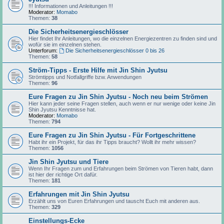
!!! Informationen und Anleitungen !!!
Moderator:
Momabo
Themen:
38
Die Sicherheitsenergieschlösser
Hier findet Ihr Anleitungen, wo die einzelnen Energiezentren zu finden sind und
wofür sie im einzelnen stehen.
Unterforum:
Die Sicherheitsenergieschlösser 0 bis 26
Themen:
58
Ström-Tipps - Erste Hilfe mit Jin Shin Jyutsu
Strömtipps und Notfallgriffe bzw. Anwendungen
Themen:
96
Eure Fragen zu Jin Shin Jyutsu - Noch neu beim Strömen
Hier kann jeder seine Fragen stellen, auch wenn er nur wenige oder keine Jin
Shin Jyutsu Kenntnisse hat.
Moderator:
Momabo
Themen:
794
Eure Fragen zu Jin Shin Jyutsu - Für Fortgeschrittene
Habt ihr ein Projekt, für das ihr Tipps braucht? Wollt ihr mehr wissen?
Themen:
1056
Jin Shin Jyutsu und Tiere
Wenn Ihr Fragen zum und Erfahrungen beim Strömen von Tieren habt, dann
ist hier der richtige Ort dafür.
Themen:
181
Erfahrungen mit Jin Shin Jyutsu
Erzählt uns von Euren Erfahrungen und tauscht Euch mit anderen aus.
Themen:
329
Einstellungs-Ecke