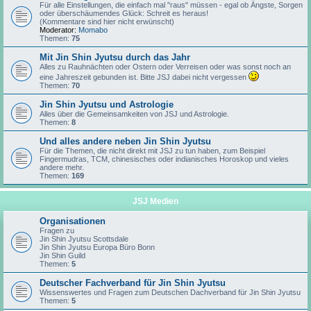
Für alle Einstellungen, die einfach mal "raus" müssen - egal ob Ängste, Sorgen
oder überschäumendes Glück: Schreit es heraus!
(Kommentare sind hier nicht erwünscht)
Moderator:
Momabo
Themen:
75
Mit Jin Shin Jyutsu durch das Jahr
Alles zu Rauhnächten oder Ostern oder Verreisen oder was sonst noch an
eine Jahreszeit gebunden ist. Bitte JSJ dabei nicht vergessen
Themen:
70
Jin Shin Jyutsu und Astrologie
Alles über die Gemeinsamkeiten von JSJ und Astrologie.
Themen:
8
Und alles andere neben Jin Shin Jyutsu
Für die Themen, die nicht direkt mit JSJ zu tun haben, zum Beispiel
Fingermudras, TCM, chinesisches oder indianisches Horoskop und vieles
andere mehr.
Themen:
169
JSJ Medien
Organisationen
Fragen zu
Jin Shin Jyutsu Scottsdale
Jin Shin Jyutsu Europa Büro Bonn
Jin Shin Guild
Themen:
5
Deutscher Fachverband für Jin Shin Jyutsu
Wissenswertes und Fragen zum Deutschen Dachverband für Jin Shin Jyutsu
Themen:
5