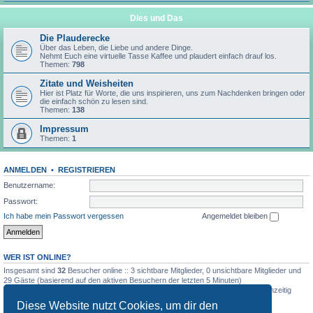
Dies und Das
Die Plauderecke
Über das Leben, die Liebe und andere Dinge.
Nehmt Euch eine virtuelle Tasse Kaffee und plaudert einfach drauf los.
Themen:
798
Zitate und Weisheiten
Hier ist Platz für Worte, die uns inspirieren, uns zum Nachdenken bringen oder
die einfach schön zu lesen sind.
Themen:
138
Impressum
Themen:
1
ANMELDEN
•
REGISTRIEREN
Benutzername:
Passwort:
Ich habe mein Passwort vergessen
Angemeldet bleiben
WER IST ONLINE?
Insgesamt sind
32
Besucher online :: 3 sichtbare Mitglieder, 0 unsichtbare Mitglieder und
29 Gäste (basierend auf den aktiven Besuchern der letzten 5 Minuten)
Der Besucherrekord liegt bei
72
Besuchern, die am 4. August 2026, 19:00 gleichzeitig
online waren.
Diese Website nutzt Cookies, um dir den