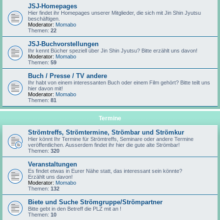
JSJ-Homepages
Hier findet ihr Homepages unserer Mitglieder, die sich mit Jin Shin Jyutsu
beschäftigen.
Moderator:
Momabo
Themen:
22
JSJ-Buchvorstellungen
Ihr kennt Bücher speziell über Jin Shin Jyutsu? Bitte erzählt uns davon!
Moderator:
Momabo
Themen:
59
Buch / Presse / TV andere
Ihr habt von einem interessanten Buch oder einem Film gehört? Bitte teilt uns
hier davon mit!
Moderator:
Momabo
Themen:
81
Termine
Strömtreffs, Strömtermine, Strömbar und Strömkur
Hier könnt Ihr Termine für Strömtreffs, Seminare oder andere Termine
veröffentlichen. Ausserdem findet ihr hier die gute alte Strömbar!
Themen:
320
Veranstaltungen
Es findet etwas in Eurer Nähe statt, das interessant sein könnte?
Erzählt uns davon!
Moderator:
Momabo
Themen:
132
Biete und Suche Strömgruppe/Strömpartner
Bitte gebt in den Betreff die PLZ mit an !
Themen:
10