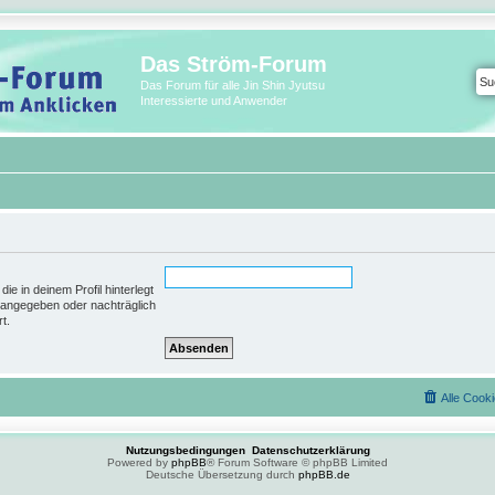
Das Ström-Forum
Das Forum für alle Jin Shin Jyutsu
Interessierte und Anwender
e in deinem Profil hinterlegt
g angegeben oder nachträglich
t.
Alle Cook
Nutzungsbedingungen
Datenschutzerklärung
Powered by
phpBB
® Forum Software © phpBB Limited
Deutsche Übersetzung durch
phpBB.de