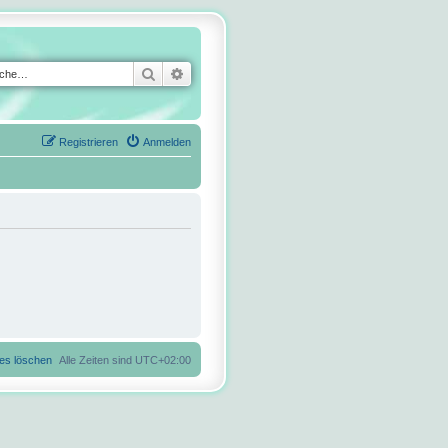
Suche
Erweiterte Suche
Registrieren
Anmelden
ies löschen
Alle Zeiten sind
UTC+02:00