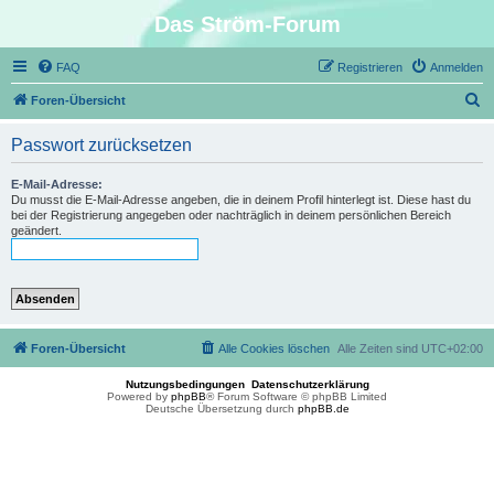
Das Ström-Forum
FAQ
Registrieren
Anmelden
S
Foren-Übersicht
u
Passwort zurücksetzen
c
h
E-Mail-Adresse:
Du musst die E-Mail-Adresse angeben, die in deinem Profil hinterlegt ist. Diese hast du
e
bei der Registrierung angegeben oder nachträglich in deinem persönlichen Bereich
geändert.
Foren-Übersicht
Alle Cookies löschen
Alle Zeiten sind
UTC+02:00
Nutzungsbedingungen
Datenschutzerklärung
Powered by
phpBB
® Forum Software © phpBB Limited
Deutsche Übersetzung durch
phpBB.de