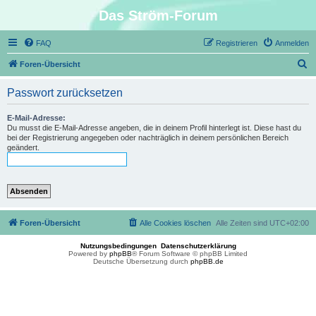
Das Ström-Forum
FAQ
Registrieren
Anmelden
S
Foren-Übersicht
u
Passwort zurücksetzen
c
h
E-Mail-Adresse:
Du musst die E-Mail-Adresse angeben, die in deinem Profil hinterlegt ist. Diese hast du
e
bei der Registrierung angegeben oder nachträglich in deinem persönlichen Bereich
geändert.
Foren-Übersicht
Alle Cookies löschen
Alle Zeiten sind
UTC+02:00
Nutzungsbedingungen
Datenschutzerklärung
Powered by
phpBB
® Forum Software © phpBB Limited
Deutsche Übersetzung durch
phpBB.de