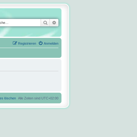
Suche
Erweiterte Suche
Registrieren
Anmelden
ies löschen
Alle Zeiten sind
UTC+02:00