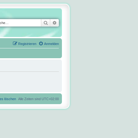
Suche
Erweiterte Suche
Registrieren
Anmelden
ies löschen
Alle Zeiten sind
UTC+02:00