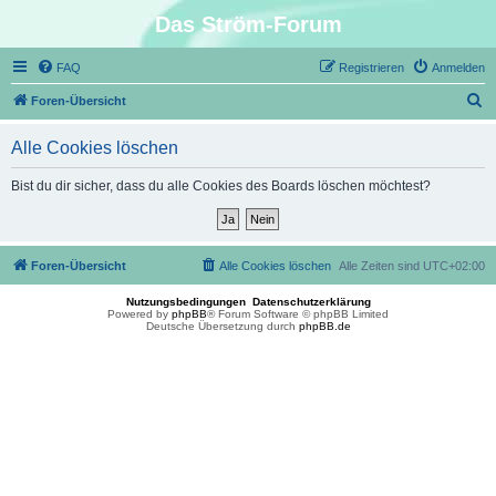
Das Ström-Forum
FAQ
Registrieren
Anmelden
S
Foren-Übersicht
u
Alle Cookies löschen
c
h
Bist du dir sicher, dass du alle Cookies des Boards löschen möchtest?
e
Foren-Übersicht
Alle Cookies löschen
Alle Zeiten sind
UTC+02:00
Nutzungsbedingungen
Datenschutzerklärung
Powered by
phpBB
® Forum Software © phpBB Limited
Deutsche Übersetzung durch
phpBB.de