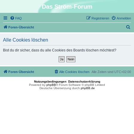
Das Ström-Forum
FAQ
Registrieren
Anmelden
S
Foren-Übersicht
u
Alle Cookies löschen
c
h
Bist du dir sicher, dass du alle Cookies des Boards löschen möchtest?
e
Foren-Übersicht
Alle Cookies löschen
Alle Zeiten sind
UTC+02:00
Nutzungsbedingungen
Datenschutzerklärung
Powered by
phpBB
® Forum Software © phpBB Limited
Deutsche Übersetzung durch
phpBB.de