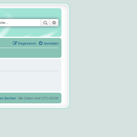
Suche
Erweiterte Suche
Registrieren
Anmelden
ies löschen
Alle Zeiten sind
UTC+02:00