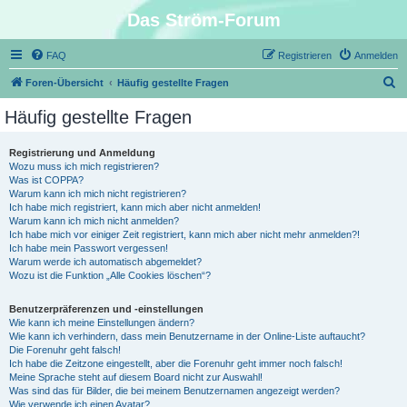
Das Ström-Forum
FAQ
Registrieren
Anmelden
S
Foren-Übersicht
Häufig gestellte Fragen
u
Häufig gestellte Fragen
c
h
Registrierung und Anmeldung
Wozu muss ich mich registrieren?
e
Was ist COPPA?
Warum kann ich mich nicht registrieren?
Ich habe mich registriert, kann mich aber nicht anmelden!
Warum kann ich mich nicht anmelden?
Ich habe mich vor einiger Zeit registriert, kann mich aber nicht mehr anmelden?!
Ich habe mein Passwort vergessen!
Warum werde ich automatisch abgemeldet?
Wozu ist die Funktion „Alle Cookies löschen“?
Benutzerpräferenzen und -einstellungen
Wie kann ich meine Einstellungen ändern?
Wie kann ich verhindern, dass mein Benutzername in der Online-Liste auftaucht?
Die Forenuhr geht falsch!
Ich habe die Zeitzone eingestellt, aber die Forenuhr geht immer noch falsch!
Meine Sprache steht auf diesem Board nicht zur Auswahl!
Was sind das für Bilder, die bei meinem Benutzernamen angezeigt werden?
Wie verwende ich einen Avatar?