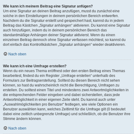
Wie kann ich meinem Beitrag eine Signatur anfügen?
Um eine Signatur an deinen Beitrag anzufügen, musst du zunächst eine
solche in den Einstellungen in deinem persönlichen Bereich entwerfen.
Nachdem du die Signatur erstellt und gespeichert hast, kannst du in jedem
Beitrag das Kästchen „Signatur anhängen“ aktivieren. Du kannst eine Signatur
auch hinzufügen, indem du in deinem persönlichen Bereich das
standardmäßige Anhängen deiner Signatur aktivierst. Wenn du einen
einzelnen Beitrag dennoch ohne Signatur verfassen möchtest, so kannst du
dort einfach das Kontrollkästchen „Signatur anhängen“ wieder deaktivieren.
Nach oben
Wie kann ich eine Umfrage erstellen?
Wenn du ein neues Thema eröffnest oder den ersten Beitrag eines Themas
bearbeitest, findest du ein Register „Umfrage erstellen“ unterhalb des
Formulars zur Beitragserstellung. Solltest du diesen Bereich nicht sehen
können, so hast du wahrscheinlich nicht die Berechtigung, Umfragen zu
erstellen. Du solltest einen Titel und mindestens zwei Antwortmöglichkeiten in
die entsprechenden Felder eingeben und dabei sicherstellen, dass jede
Antwortmöglichkeit in einer eigenen Zeile steht. Du kannst auch unter
„Auswahlmöglichkeiten pro Benutzer“ festlegen, wie viele Optionen ein
Benutzer auswählen kann, welches Zeitlimit für die Umfrage gilt (0 bedeutet
dabei eine zeitlich unbegrenzte Umfrage) und schließlich, ob die Benutzer ihre
Stimme ändern können.
Nach oben