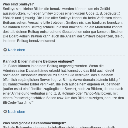
Was sind Smileys?
Smileys sind kleine Bilder, die benutzt werden können, um ein Gefühl
auszudrücken. Für jeden Smiley gibt es einen kurzen Code, z. B. bedeutet :)
fröhlich und :( traurig. Die Liste aller Smileys kannst du beim Verfassen eines
Beitrags sehen. Versuche bitte trotzdem, Smileys nicht zu häufig zu benutzen,
sie können einen Beitrag schnell unlesbar machen und ein Moderator könnte
deshalb deinen Beitrag entsprechend überarbeiten oder gar komplett löschen.
Die Board-Administration kann auch die Anzahl der Smileys begrenzen, die du
in einem Beitrag benutzen kannst.
Nach oben
Kann ich Bilder in meine Beiträge einfügen?
Ja, Bilder können in deinem Beitrag angezeigt werden. Wenn die
Administration Dateianhänge erlaubt hat, kannst du das Bild auch direkt
hochladen. Ansonsten musst du zu einem Bild verlinken, das auf einem
öffentlich zugänglichen Server liegt, z. B. http://www.domain.tld/mein-bild.gif.
Du kannst weder Bilder verlinken, die sich auf deinem eigenen PC befinden
(außer es ist ein öffentlich zugänglicher Server), noch zu Bildern, die nur nach
einer Anmeldung verfügbar sind, z. B. Hotmail- oder Yahoo-Mailboxen, mit
einem Passwort geschützte Seiten usw. Um das Bild anzuzeigen, benutze den
BBCode-Tag „[img]“.
Nach oben
Was sind globale Bekanntmachungen?
Globale Bekanntmachungen beinhalten wichtige Informationen, deshalb