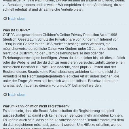
Avatarbilder, Private Nachrichten, E-Mail-Versand an andere Mitglieder, Beitritt
zu Benutzergruppen und so weiter. Wir empfehlen dir eine Anmeldung, da sie
schnell erledigt ist und dir zahlreiche Vorteile bietet.
Nach oben
Was ist COPPA?
COPPA, ausgeschrieben Children’s Online Privacy Protection Act of 1998
(deutsch: Gesetz zum Schutz der Privatsphäre von Kindern im Internet von
1998) ist ein Gesetz in den USA, welches festlegt, dass Websites, die
möglicherweise persönliche Daten von Kindern unter 13 Jahren erheben,
hierzu die Zustimmung der Eltern beziehungsweise des oder der
Erziehungsberechtigten benötigen. Wenn du dir unsicher bist, ob dies auf dich
oder die Website, auf der du dich zu registrieren versuchst, zutrifft, ziehe einen
rechtlichen Beistand zu Rate. Bitte beachte, dass phpBB Limited und der
Besitzer dieses Boards keine Rechtsberatung anbieten kann und nicht die
Anlaufstelle für Rechtsangelegenheiten jeglicher Art ist; außer solchen, die
unter der Frage „An wen soll ich mich wenden, falls es Beschwerden oder
juristische Anfragen zu diesem Forum gibt?“ behandelt werden.
Nach oben
Warum kann ich mich nicht registrieren?
Es kann sein, dass die Board-Administration die Registrierung komplett
ausgeschaltet hat, damit sich keine neuen Benutzer mehr anmelden können.
Es könnte auch sein, dass deine IP-Adresse oder der Benutzername, mit dem
du dich registrieren möchtest, gesperrt wurden. Um Hilfe zu erhalten, wende