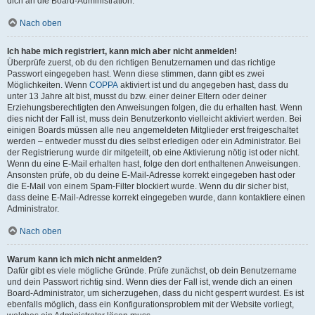
dich an die Board-Administration.
Nach oben
Ich habe mich registriert, kann mich aber nicht anmelden!
Überprüfe zuerst, ob du den richtigen Benutzernamen und das richtige
Passwort eingegeben hast. Wenn diese stimmen, dann gibt es zwei
Möglichkeiten. Wenn
COPPA
aktiviert ist und du angegeben hast, dass du
unter 13 Jahre alt bist, musst du bzw. einer deiner Eltern oder deiner
Erziehungsberechtigten den Anweisungen folgen, die du erhalten hast. Wenn
dies nicht der Fall ist, muss dein Benutzerkonto vielleicht aktiviert werden. Bei
einigen Boards müssen alle neu angemeldeten Mitglieder erst freigeschaltet
werden – entweder musst du dies selbst erledigen oder ein Administrator. Bei
der Registrierung wurde dir mitgeteilt, ob eine Aktivierung nötig ist oder nicht.
Wenn du eine E-Mail erhalten hast, folge den dort enthaltenen Anweisungen.
Ansonsten prüfe, ob du deine E-Mail-Adresse korrekt eingegeben hast oder
die E-Mail von einem Spam-Filter blockiert wurde. Wenn du dir sicher bist,
dass deine E-Mail-Adresse korrekt eingegeben wurde, dann kontaktiere einen
Administrator.
Nach oben
Warum kann ich mich nicht anmelden?
Dafür gibt es viele mögliche Gründe. Prüfe zunächst, ob dein Benutzername
und dein Passwort richtig sind. Wenn dies der Fall ist, wende dich an einen
Board-Administrator, um sicherzugehen, dass du nicht gesperrt wurdest. Es ist
ebenfalls möglich, dass ein Konfigurationsproblem mit der Website vorliegt,