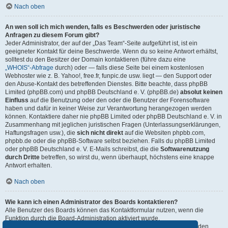
Nach oben
An wen soll ich mich wenden, falls es Beschwerden oder juristische
Anfragen zu diesem Forum gibt?
Jeder Administrator, der auf der „Das Team“-Seite aufgeführt ist, ist ein
geeigneter Kontakt für deine Beschwerde. Wenn du so keine Antwort erhältst,
solltest du den Besitzer der Domain kontaktieren (führe dazu eine
„WHOIS“-Abfrage
durch) oder — falls diese Seite bei einem kostenlosen
Webhoster wie z. B. Yahoo!, free.fr, funpic.de usw. liegt — den Support oder
den Abuse-Kontakt des betreffenden Dienstes. Bitte beachte, dass phpBB
Limited (phpBB.com) und phpBB Deutschland e. V. (phpBB.de)
absolut keinen
Einfluss
auf die Benutzung oder den oder die Benutzer der Forensoftware
haben und dafür in keiner Weise zur Verantwortung herangezogen werden
können. Kontaktiere daher nie phpBB Limited oder phpBB Deutschland e. V. in
Zusammenhang mit jeglichen juristischen Fragen (Unterlassungserklärungen,
Haftungsfragen usw.), die
sich nicht direkt
auf die Websiten phpbb.com,
phpbb.de oder die phpBB-Software selbst beziehen. Falls du phpBB Limited
oder phpBB Deutschland e. V. E-Mails schreibst, die die
Softwarenutzung
durch Dritte
betreffen, so wirst du, wenn überhaupt, höchstens eine knappe
Antwort erhalten.
Nach oben
Wie kann ich einen Administrator des Boards kontaktieren?
Alle Benutzer des Boards können das Kontaktformular nutzen, wenn die
Funktion durch die Board-Administration aktiviert wurde.
Mitglieder des Boards können zusätzlich den Link „Das Team“ verwenden.