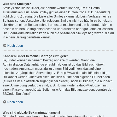
Was sind Smileys?
Smileys sind kleine Bilder, die benutzt werden können, um ein Gefühl
auszudrücken. Für jeden Smiley gibt es einen kurzen Code, z. B. bedeutet :)
fröhlich und :( traurig. Die Liste aller Smileys kannst du beim Verfassen eines
Beitrags sehen. Versuche bitte trotzdem, Smileys nicht zu häufig zu benutzen,
sie können einen Beitrag schnell unlesbar machen und ein Moderator könnte
deshalb deinen Beitrag entsprechend überarbeiten oder gar komplett löschen.
Die Board-Administration kann auch die Anzahl der Smileys begrenzen, die du
in einem Beitrag benutzen kannst.
Nach oben
Kann ich Bilder in meine Beiträge einfügen?
Ja, Bilder können in deinem Beitrag angezeigt werden. Wenn die
Administration Dateianhänge erlaubt hat, kannst du das Bild auch direkt
hochladen. Ansonsten musst du zu einem Bild verlinken, das auf einem
öffentlich zugänglichen Server liegt, z. B. http://www.domain.tld/mein-bild.gif.
Du kannst weder Bilder verlinken, die sich auf deinem eigenen PC befinden
(außer es ist ein öffentlich zugänglicher Server), noch zu Bildern, die nur nach
einer Anmeldung verfügbar sind, z. B. Hotmail- oder Yahoo-Mailboxen, mit
einem Passwort geschützte Seiten usw. Um das Bild anzuzeigen, benutze den
BBCode-Tag „[img]“.
Nach oben
Was sind globale Bekanntmachungen?
Globale Bekanntmachungen beinhalten wichtige Informationen, deshalb