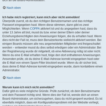
dich an die Board-Administration.
Nach oben
Ich habe mich registriert, kann mich aber nicht anmelden!
Überprüfe zuerst, ob du den richtigen Benutzernamen und das richtige
Passwort eingegeben hast. Wenn diese stimmen, dann gibt es zwei
Möglichkeiten. Wenn
COPPA
aktiviert ist und du angegeben hast, dass du
unter 13 Jahre alt bist, musst du bzw. einer deiner Eltern oder deiner
Erziehungsberechtigten den Anweisungen folgen, die du erhalten hast. Wenn
dies nicht der Fall ist, muss dein Benutzerkonto vielleicht aktiviert werden. Bei
einigen Boards müssen alle neu angemeldeten Mitglieder erst freigeschaltet
werden – entweder musst du dies selbst erledigen oder ein Administrator. Bei
der Registrierung wurde dir mitgeteilt, ob eine Aktivierung nötig ist oder nicht.
Wenn du eine E-Mail erhalten hast, folge den dort enthaltenen Anweisungen.
Ansonsten prüfe, ob du deine E-Mail-Adresse korrekt eingegeben hast oder
die E-Mail von einem Spam-Filter blockiert wurde. Wenn du dir sicher bist,
dass deine E-Mail-Adresse korrekt eingegeben wurde, dann kontaktiere einen
Administrator.
Nach oben
Warum kann ich mich nicht anmelden?
Dafür gibt es viele mögliche Gründe. Prüfe zunächst, ob dein Benutzername
und dein Passwort richtig sind. Wenn dies der Fall ist, wende dich an einen
Board-Administrator, um sicherzugehen, dass du nicht gesperrt wurdest. Es ist
ebenfalls möglich, dass ein Konfigurationsproblem mit der Website vorliegt,