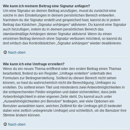
Wie kann ich meinem Beitrag eine Signatur anfügen?
Um eine Signatur an deinen Beitrag anzufügen, musst du zunächst eine
solche in den Einstellungen in deinem persönlichen Bereich entwerfen.
Nachdem du die Signatur erstellt und gespeichert hast, kannst du in jedem
Beitrag das Kästchen „Signatur anhängen“ aktivieren. Du kannst eine Signatur
auch hinzufügen, indem du in deinem persönlichen Bereich das
standardmäßige Anhängen deiner Signatur aktivierst. Wenn du einen
einzelnen Beitrag dennoch ohne Signatur verfassen möchtest, so kannst du
dort einfach das Kontrollkästchen „Signatur anhängen“ wieder deaktivieren.
Nach oben
Wie kann ich eine Umfrage erstellen?
Wenn du ein neues Thema eröffnest oder den ersten Beitrag eines Themas
bearbeitest, findest du ein Register „Umfrage erstellen“ unterhalb des
Formulars zur Beitragserstellung. Solltest du diesen Bereich nicht sehen
können, so hast du wahrscheinlich nicht die Berechtigung, Umfragen zu
erstellen. Du solltest einen Titel und mindestens zwei Antwortmöglichkeiten in
die entsprechenden Felder eingeben und dabei sicherstellen, dass jede
Antwortmöglichkeit in einer eigenen Zeile steht. Du kannst auch unter
„Auswahlmöglichkeiten pro Benutzer“ festlegen, wie viele Optionen ein
Benutzer auswählen kann, welches Zeitlimit für die Umfrage gilt (0 bedeutet
dabei eine zeitlich unbegrenzte Umfrage) und schließlich, ob die Benutzer ihre
Stimme ändern können.
Nach oben