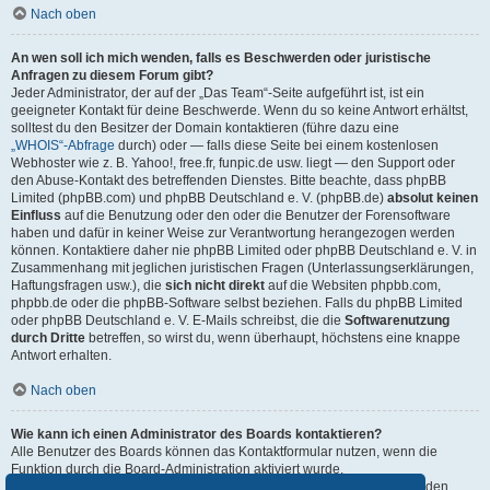
Nach oben
An wen soll ich mich wenden, falls es Beschwerden oder juristische
Anfragen zu diesem Forum gibt?
Jeder Administrator, der auf der „Das Team“-Seite aufgeführt ist, ist ein
geeigneter Kontakt für deine Beschwerde. Wenn du so keine Antwort erhältst,
solltest du den Besitzer der Domain kontaktieren (führe dazu eine
„WHOIS“-Abfrage
durch) oder — falls diese Seite bei einem kostenlosen
Webhoster wie z. B. Yahoo!, free.fr, funpic.de usw. liegt — den Support oder
den Abuse-Kontakt des betreffenden Dienstes. Bitte beachte, dass phpBB
Limited (phpBB.com) und phpBB Deutschland e. V. (phpBB.de)
absolut keinen
Einfluss
auf die Benutzung oder den oder die Benutzer der Forensoftware
haben und dafür in keiner Weise zur Verantwortung herangezogen werden
können. Kontaktiere daher nie phpBB Limited oder phpBB Deutschland e. V. in
Zusammenhang mit jeglichen juristischen Fragen (Unterlassungserklärungen,
Haftungsfragen usw.), die
sich nicht direkt
auf die Websiten phpbb.com,
phpbb.de oder die phpBB-Software selbst beziehen. Falls du phpBB Limited
oder phpBB Deutschland e. V. E-Mails schreibst, die die
Softwarenutzung
durch Dritte
betreffen, so wirst du, wenn überhaupt, höchstens eine knappe
Antwort erhalten.
Nach oben
Wie kann ich einen Administrator des Boards kontaktieren?
Alle Benutzer des Boards können das Kontaktformular nutzen, wenn die
Funktion durch die Board-Administration aktiviert wurde.
Mitglieder des Boards können zusätzlich den Link „Das Team“ verwenden.