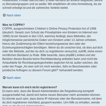
Avatarbilder, Private Nachrichten, E-Mail-Versand an andere Mitglieder, Beitritt
zu Benutzergruppen und so weiter. Wir empfehlen dir eine Anmeldung, da sie
schnell erledigt ist und dir zahlreiche Vorteile bietet.
Nach oben
Was ist COPPA?
COPPA, ausgeschrieben Children’s Online Privacy Protection Act of 1998
(deutsch: Gesetz zum Schutz der Privatsphäre von Kindern im Internet von
1998) ist ein Gesetz in den USA, welches festlegt, dass Websites, die
möglicherweise persönliche Daten von Kindern unter 13 Jahren erheben,
hierzu die Zustimmung der Eltern beziehungsweise des oder der
Erziehungsberechtigten benötigen. Wenn du dir unsicher bist, ob dies auf dich
oder die Website, auf der du dich zu registrieren versuchst, zutrifft, ziehe einen
rechtlichen Beistand zu Rate. Bitte beachte, dass phpBB Limited und der
Besitzer dieses Boards keine Rechtsberatung anbieten kann und nicht die
Anlaufstelle für Rechtsangelegenheiten jeglicher Art ist; außer solchen, die
unter der Frage „An wen soll ich mich wenden, falls es Beschwerden oder
juristische Anfragen zu diesem Forum gibt?“ behandelt werden.
Nach oben
Warum kann ich mich nicht registrieren?
Es kann sein, dass die Board-Administration die Registrierung komplett
ausgeschaltet hat, damit sich keine neuen Benutzer mehr anmelden können.
Es könnte auch sein, dass deine IP-Adresse oder der Benutzername, mit dem
du dich registrieren möchtest, gesperrt wurden. Um Hilfe zu erhalten, wende