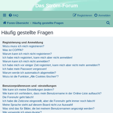
Das Ström-Forum
FAQ
Registrieren
Anmelden
S
Foren-Übersicht
Häufig gestellte Fragen
u
Häufig gestellte Fragen
c
h
Registrierung und Anmeldung
Wozu muss ich mich registrieren?
e
Was ist COPPA?
Warum kann ich mich nicht registrieren?
Ich habe mich registriert, kann mich aber nicht anmelden!
Warum kann ich mich nicht anmelden?
Ich habe mich vor einiger Zeit registriert, kann mich aber nicht mehr anmelden?!
Ich habe mein Passwort vergessen!
Warum werde ich automatisch abgemeldet?
Wozu ist die Funktion „Alle Cookies löschen“?
Benutzerpräferenzen und -einstellungen
Wie kann ich meine Einstellungen ändern?
Wie kann ich verhindern, dass mein Benutzername in der Online-Liste auftaucht?
Die Forenuhr geht falsch!
Ich habe die Zeitzone eingestellt, aber die Forenuhr geht immer noch falsch!
Meine Sprache steht auf diesem Board nicht zur Auswahl!
Was sind das für Bilder, die bei meinem Benutzernamen angezeigt werden?
Wie verwende ich einen Avatar?