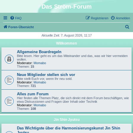
Das Ström-Forum
FAQ
Registrieren
Anmelden
S
Foren-Übersicht
u
Aktuelle Zeit: 7. August 2026, 11:17
c
Willkommen
h
Allgemeine Boardregeln
e
Bitte lesen. Hier geht es um das Miteinander und das, was wir hier vermeiden
wollen.
Moderator:
Momabo
Themen:
15
Neue Mitglieder stellen sich vor
Bitte stellt Euch vor, wenn Ihr neu seid.
Moderator:
Momabo
Themen:
721
Alles zum Forum
Hier finden alle Themen Platz, die sich direkt mit dem Forum beschäftigen, wie
etwa Diskussionen und Fragen über Inhalt oder Technik
Moderator:
Momabo
Themen:
108
Jin Shin Jyutsu
Das Wichtigste über die Harmonisierungskunst Jin Shin
Jyutsu