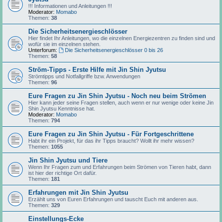
!!! Informationen und Anleitungen !!!
Moderator:
Momabo
Themen:
38
Die Sicherheitsenergieschlösser
Hier findet Ihr Anleitungen, wo die einzelnen Energiezentren zu finden sind und
wofür sie im einzelnen stehen.
Unterforum:
Die Sicherheitsenergieschlösser 0 bis 26
Themen:
58
Ström-Tipps - Erste Hilfe mit Jin Shin Jyutsu
Strömtipps und Notfallgriffe bzw. Anwendungen
Themen:
96
Eure Fragen zu Jin Shin Jyutsu - Noch neu beim Strömen
Hier kann jeder seine Fragen stellen, auch wenn er nur wenige oder keine Jin
Shin Jyutsu Kenntnisse hat.
Moderator:
Momabo
Themen:
794
Eure Fragen zu Jin Shin Jyutsu - Für Fortgeschrittene
Habt ihr ein Projekt, für das ihr Tipps braucht? Wollt ihr mehr wissen?
Themen:
1055
Jin Shin Jyutsu und Tiere
Wenn Ihr Fragen zum und Erfahrungen beim Strömen von Tieren habt, dann
ist hier der richtige Ort dafür.
Themen:
181
Erfahrungen mit Jin Shin Jyutsu
Erzählt uns von Euren Erfahrungen und tauscht Euch mit anderen aus.
Themen:
329
Einstellungs-Ecke