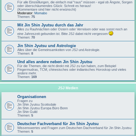
Für alle Einstellungen, die einfach mal "raus" müssen - egal ob Ängste, Sorgen
oder überschäumendes Glück: Schreit es heraus!
(Kommentare sind hier nicht erwünscht)
Moderator:
Momabo
Themen:
75
Mit Jin Shin Jyutsu durch das Jahr
Alles zu Rauhnächten oder Ostern oder Verreisen oder was sonst noch an
eine Jahreszeit gebunden ist. Bitte JSJ dabei nicht vergessen
Themen:
70
Jin Shin Jyutsu und Astrologie
Alles über die Gemeinsamkeiten von JSJ und Astrologie.
Themen:
8
Und alles andere neben Jin Shin Jyutsu
Für die Themen, die nicht direkt mit JSJ zu tun haben, zum Beispiel
Fingermudras, TCM, chinesisches oder indianisches Horoskop und vieles
andere mehr.
Themen:
169
JSJ Medien
Organisationen
Fragen zu
Jin Shin Jyutsu Scottsdale
Jin Shin Jyutsu Europa Büro Bonn
Jin Shin Guild
Themen:
5
Deutscher Fachverband für Jin Shin Jyutsu
Wissenswertes und Fragen zum Deutschen Dachverband für Jin Shin Jyutsu
Themen:
5