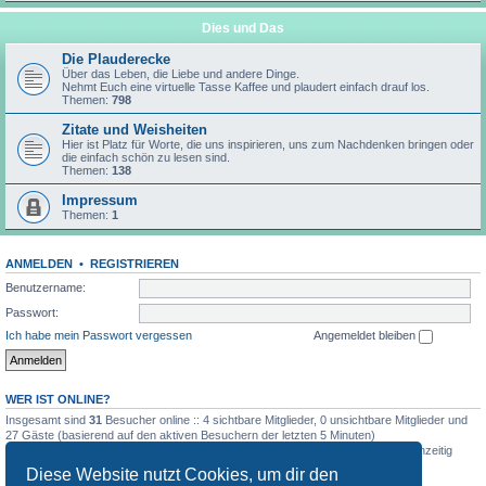
Dies und Das
Die Plauderecke
Über das Leben, die Liebe und andere Dinge.
Nehmt Euch eine virtuelle Tasse Kaffee und plaudert einfach drauf los.
Themen:
798
Zitate und Weisheiten
Hier ist Platz für Worte, die uns inspirieren, uns zum Nachdenken bringen oder
die einfach schön zu lesen sind.
Themen:
138
Impressum
Themen:
1
ANMELDEN
•
REGISTRIEREN
Benutzername:
Passwort:
Ich habe mein Passwort vergessen
Angemeldet bleiben
WER IST ONLINE?
Insgesamt sind
31
Besucher online :: 4 sichtbare Mitglieder, 0 unsichtbare Mitglieder und
27 Gäste (basierend auf den aktiven Besuchern der letzten 5 Minuten)
Der Besucherrekord liegt bei
72
Besuchern, die am 4. August 2026, 19:00 gleichzeitig
online waren.
Diese Website nutzt Cookies, um dir den