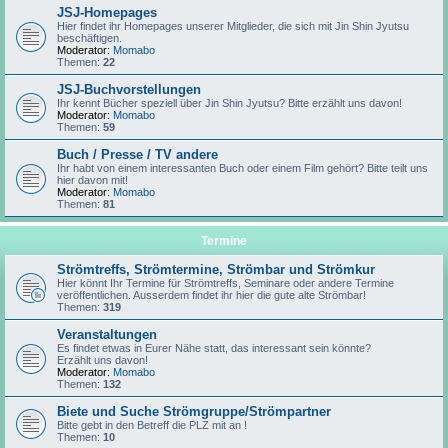
JSJ-Homepages
Hier findet ihr Homepages unserer Mitglieder, die sich mit Jin Shin Jyutsu
beschäftigen.
Moderator:
Momabo
Themen:
22
JSJ-Buchvorstellungen
Ihr kennt Bücher speziell über Jin Shin Jyutsu? Bitte erzählt uns davon!
Moderator:
Momabo
Themen:
59
Buch / Presse / TV andere
Ihr habt von einem interessanten Buch oder einem Film gehört? Bitte teilt uns
hier davon mit!
Moderator:
Momabo
Themen:
81
Termine
Strömtreffs, Strömtermine, Strömbar und Strömkur
Hier könnt Ihr Termine für Strömtreffs, Seminare oder andere Termine
veröffentlichen. Ausserdem findet ihr hier die gute alte Strömbar!
Themen:
319
Veranstaltungen
Es findet etwas in Eurer Nähe statt, das interessant sein könnte?
Erzählt uns davon!
Moderator:
Momabo
Themen:
132
Biete und Suche Strömgruppe/Strömpartner
Bitte gebt in den Betreff die PLZ mit an !
Themen:
10